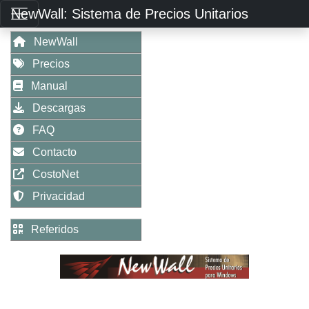
NewWall: Sistema de Precios Unitarios
NewWall
Precios
Manual
Descargas
FAQ
Contacto
CostoNet
Privacidad
Referidos