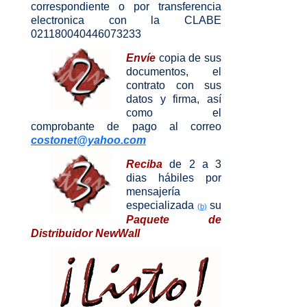
correspondiente o por transferencia
electronica con la CLABE
021180040446073233
Envíe
copia de sus
documentos, el
contrato con sus
datos y firma, así
como el
comprobante de pago al correo
costonet@yahoo.com
Reciba
de 2 a 3
dias hábiles por
mensajería
especializada
su
(b)
Paquete de
Distribuidor NewWall