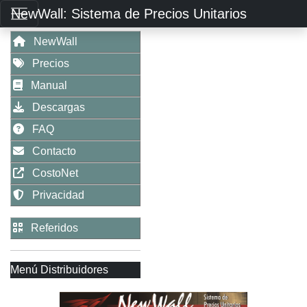
NewWall: Sistema de Precios Unitarios
NewWall
Precios
Manual
Descargas
FAQ
Contacto
CostoNet
Privacidad
Referidos
Menú Distribuidores